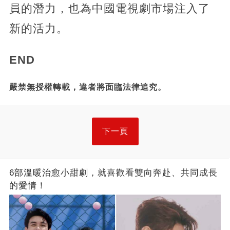
員的潛力，也為中國電視劇市場注入了
新的活力。
END
嚴禁無授權轉載，違者將面臨法律追究。
下一頁
6部溫暖治愈小甜劇，就喜歡看雙向奔赴、共同成長
的愛情！