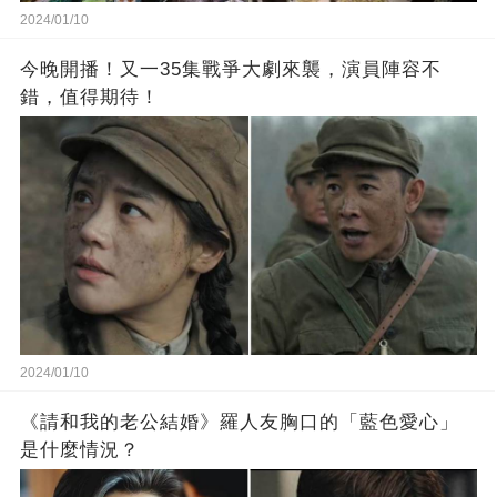
2024/01/10
今晚開播！又一35集戰爭大劇來襲，演員陣容不
錯，值得期待！
2024/01/10
《請和我的老公結婚》羅人友胸口的「藍色愛心」
是什麼情況？