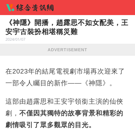
《神隱》開播，趙露思不如女配美，王
安宇古裝扮相堪稱災難
2024/01/07
ADVERTISEMENT
在2023年的結尾電視劇市場再次迎來了
一部令人矚目的新作——《神隱》。
這部由趙露思和王安宇領銜主演的仙俠
劇，
不僅因其獨特的故事背景和精彩的
劇情吸引了眾多觀眾的目光。