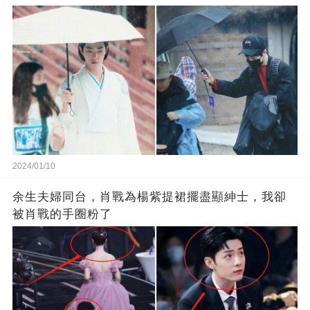
2024/01/10
余生夫婦同台，肖戰為楊紫提裙擺盡顯紳士，我卻
被肖戰的手圈粉了