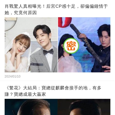
肖戰驚人真相曝光！后宮CP感十足，卻偏偏鐘情于
她，究竟何原因
2024/01/10
《繁花》大結局：寶總從麒麟會接手的地，有多
賺？寶總成最大贏家