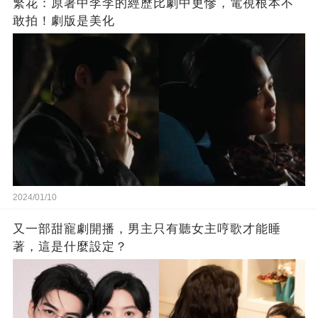
繁花：原著中李李的經歷比劇中更慘，電視根本不
敢拍！劇版是美化
2024/01/10
又一部甜寵劇開播，男主只有聽女主哼歌才能睡
著，這是什麼設定？